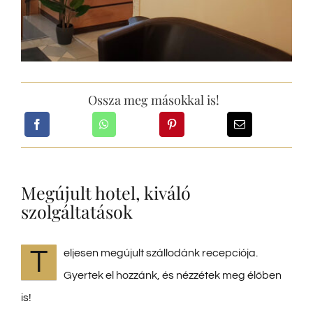
Hírek
Kapcsolat
Ossza meg másokkal is!
Megújult hotel, kiváló
szolgáltatások
T
eljesen megújult szállodánk recepciója.
Gyertek el hozzánk, és nézzétek meg élőben
is!