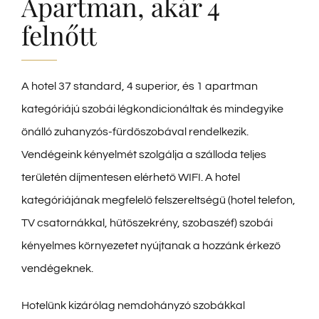
Apartman, akár 4
Hírek
felnőtt
Kapcsolat
A hotel 37 standard, 4 superior, és 1 apartman
kategóriájú szobái légkondicionáltak és mindegyike
önálló zuhanyzós-fürdőszobával rendelkezik.
Vendégeink kényelmét szolgálja a szálloda teljes
területén díjmentesen elérhető WIFI. A hotel
kategóriájának megfelelő felszereltségű (hotel telefon,
TV csatornákkal, hűtőszekrény, szobaszéf) szobái
kényelmes környezetet nyújtanak a hozzánk érkező
vendégeknek.
Hotelünk kizárólag nemdohányzó szobákkal