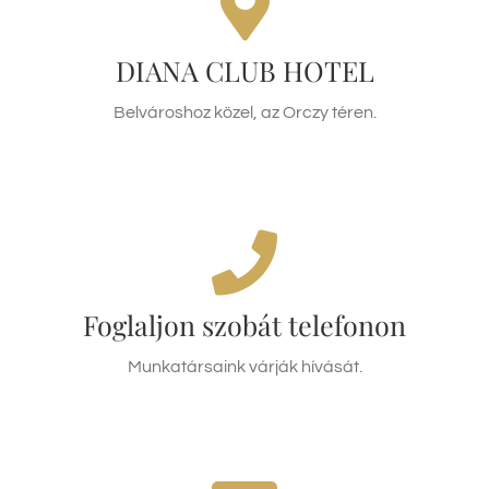
H-1087 Budapest,
Kőbányai út 19.
DIANA CLUB HOTEL
Belvároshoz közel, az Orczy téren.
ÚTVONALTERVEZÉS
HÍVJON MINKET!
Recepció +36(1)334 0345 és a +36(30)568 9223
telefonszámon érhető el
Foglaljon szobát telefonon
Munkatársaink várják hívását.
RECEPCIÓ