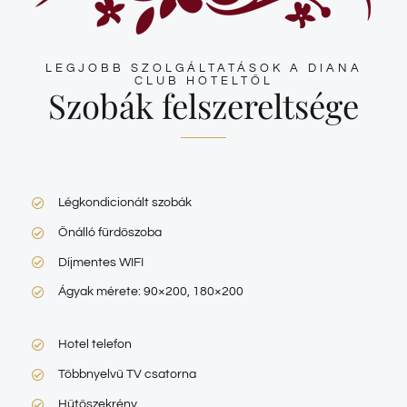
LEGJOBB SZOLGÁLTATÁSOK A DIANA
CLUB HOTELTŐL
Szobák felszereltsége
Légkondicionált szobák
Önálló fürdőszoba
Díjmentes WIFI
Ágyak mérete: 90×200, 180×200
Hotel telefon
Többnyelvű TV csatorna
Hűtőszekrény