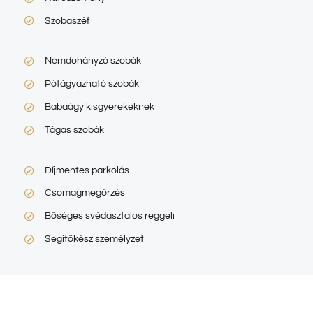
Szobaszéf
Nemdohányzó szobák
Pótágyazható szobák
Babaágy kisgyerekeknek
Tágas szobák
Díjmentes parkolás
Csomagmegőrzés
Bőséges svédasztalos reggeli
Segítőkész személyzet