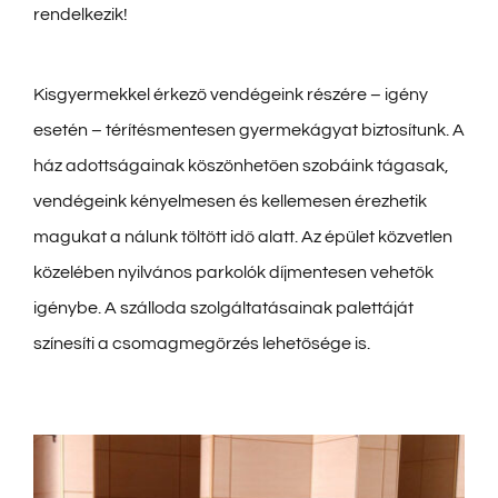
rendelkezik!
Kisgyermekkel érkező vendégeink részére – igény
esetén – térítésmentesen gyermekágyat biztosítunk. A
ház adottságainak köszönhetően szobáink tágasak,
vendégeink kényelmesen és kellemesen érezhetik
magukat a nálunk töltött idő alatt. Az épület közvetlen
közelében nyilvános parkolók díjmentesen vehetők
igénybe. A szálloda szolgáltatásainak palettáját
színesíti a csomagmegőrzés lehetősége is.