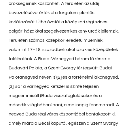
örökségeinek köszönheti. A területen az útdíj
bevezetésével érték el a forgalom jelentős
korlátozását. Úthálózatát a középkori régi színes
polgári házakkal szegélyezett keskeny utcák jellemzik.
Területén számos középkori eredetű műemlék,
valamint 17–18. századbeli lakóházak és középületek
találhatóak. A Budai Várnegyed három fő része: a
Budavári Palota, a Szent György tér (együtt: Budai
Palotanegyed néven is)[2] és a történelmi lakónegyed.
[3] Bár a várnegyed kétszer is szinte teljesen
megsemmisült (Buda visszafoglalásakor és a
második világháborúban), a mai napig fennmaradt. A
negyed Buda régi városközpontjából bontakozott ki,
amely mára a Bécsi kaputól, egészen a Szent György